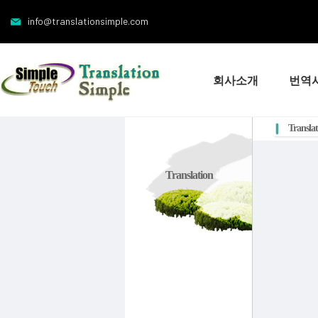
info@translationsimple.com
회사소개
번역
Transla
Translation