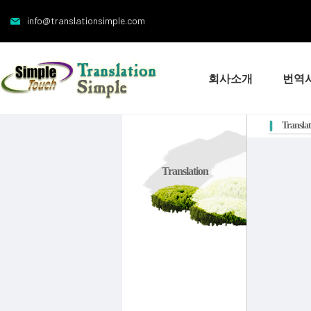
info@translationsimple.com
회사소개
번역
Transla
Translation