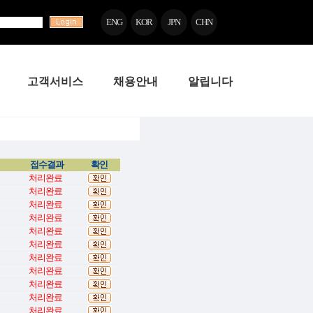
ENG
KOR
JPN
CHN
고객서비스
채용안내
알립니다
접수결과
확인
처리완료
처리완료
처리완료
처리완료
처리완료
처리완료
처리완료
처리완료
처리완료
처리완료
처리완료