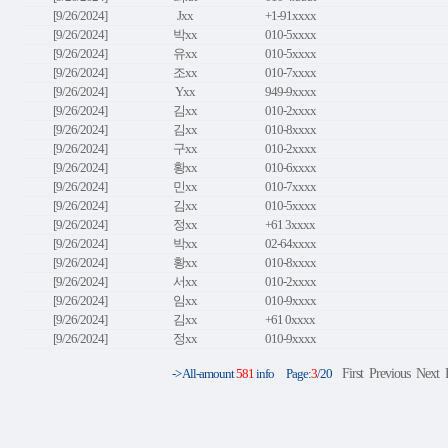
[9/26/2024]
Jxx
+1-91xxxx
[9/26/2024]
박xx
010-5xxxx
[9/26/2024]
유xx
010-5xxxx
[9/26/2024]
조xx
010-7xxxx
[9/26/2024]
Yxx
949-9xxxx
[9/26/2024]
김xx
010-2xxxx
[9/26/2024]
김xx
010-8xxxx
[9/26/2024]
구xx
010-2xxxx
[9/26/2024]
황xx
010-6xxxx
[9/26/2024]
민xx
010-7xxxx
[9/26/2024]
김xx
010-5xxxx
[9/26/2024]
정xx
+61 3xxxx
[9/26/2024]
박xx
02-64xxxx
[9/26/2024]
황xx
010-8xxxx
[9/26/2024]
서xx
010-2xxxx
[9/26/2024]
임xx
010-9xxxx
[9/26/2024]
김xx
+61 0xxxx
[9/26/2024]
정xx
010-9xxxx
-> All-amount
581
info Page:
3
/20
First
Previous
Next