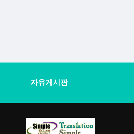
자유게시판