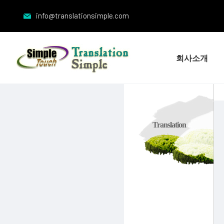
info@translationsimple.com
회사소개
Translation