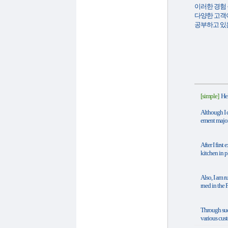
이러한 경험 
다양한 고객
공부하고 있
[simple]
Hel
Although I c
ement major
After I firs
kitchen in p
Also, I am r
rned in the 
Through such
various cus