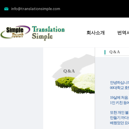
info@translationsimple.com
회사소개
번역
Q & A
Q & A
안녕하십니까?
00대학교 호
19살에 처
1인 키친 등
또한 개인 
만들기 까다
배웠었던 요