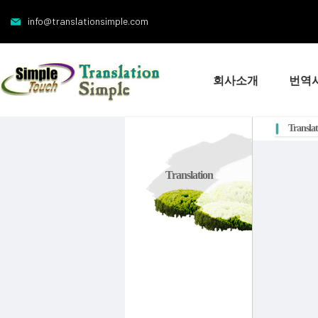
info@translationsimple.com
회사소개
번역
Transla
Translation